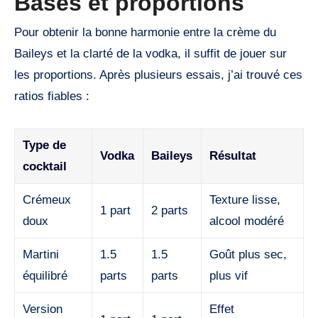
Bases et proportions
Pour obtenir la bonne harmonie entre la crème du
Baileys et la clarté de la vodka, il suffit de jouer sur
les proportions. Après plusieurs essais, j’ai trouvé ces
ratios fiables :
Type de
Vodka
Baileys
Résultat
cocktail
Crémeux
Texture lisse,
1 part
2 parts
doux
alcool modéré
Martini
1.5
1.5
Goût plus sec,
équilibré
parts
parts
plus vif
Version
Effet