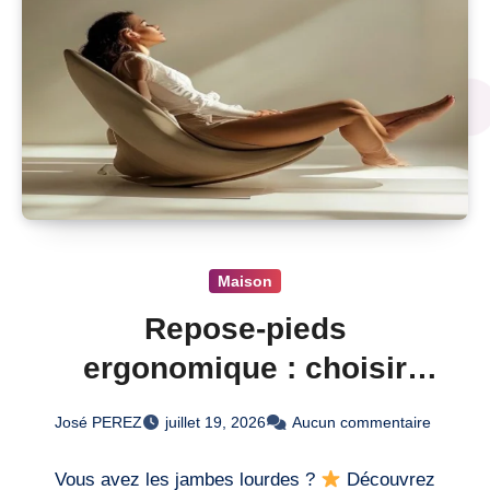
Maison
Repose-pieds
ergonomique : choisir
soulager vos jambes
José PEREZ
juillet 19, 2026
Aucun commentaire
Vous avez les jambes lourdes ?
Découvrez