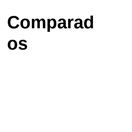
Aller
au
Comparad
contenu
principal
os