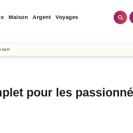
ux
Maison
Argent
Voyages
e tech
mplet pour les passionn