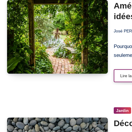
Amén
idée
José PE
Pourquo
seuleme
Lire la
Jardin
Déco