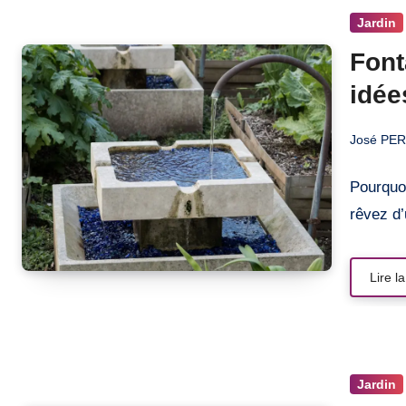
Jardin
Font
idée
José PE
Pourquoi
rêvez d’
Lire la
Jardin