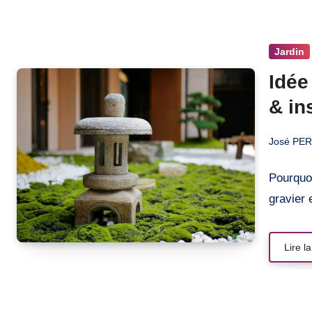
Jardin
Idée
& in
José PE
Pourquoi
gravier 
Lire la