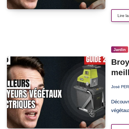
Lire la
Jardin
Broy
meil
José PE
Découvr
végétau