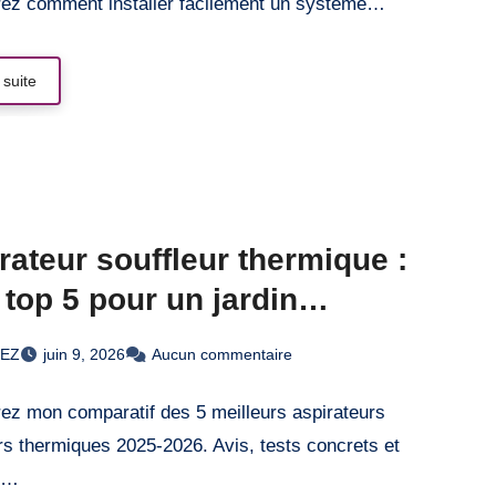
ez comment installer facilement un système…
 suite
rateur souffleur thermique :
top 5 pour un jardin
eccable
REZ
juin 9, 2026
Aucun commentaire
ez mon comparatif des 5 meilleurs aspirateurs
rs thermiques 2025-2026. Avis, tests concrets et
s…