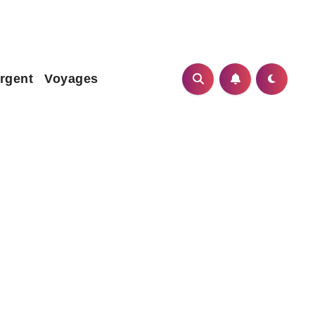
rgent
Voyages