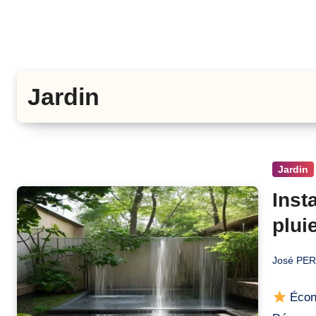
Jardin
Jardin
Inst
plui
José PE
Écono