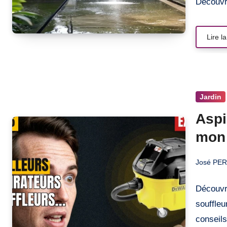
Découvr
Lire la
Jardin
Aspi
mon 
imp
José PE
Découvr
souffleu
conseil