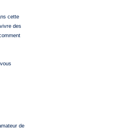
ans cette
 vivre des
z comment
 vous
 amateur de