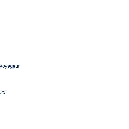
i voyageur
urs