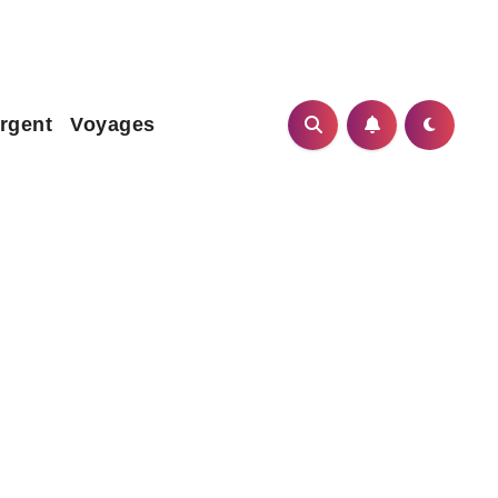
rgent
Voyages