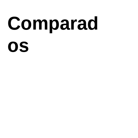
Aller
au
Comparad
contenu
principal
os