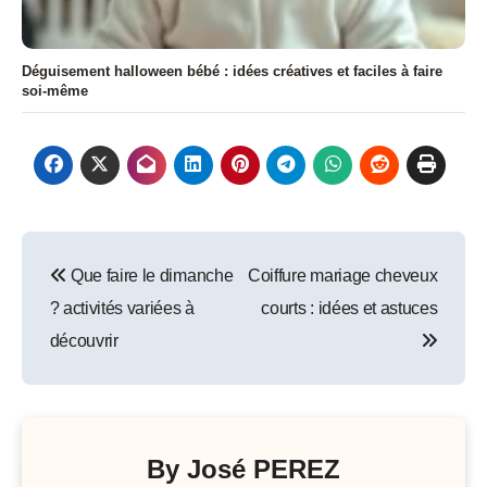
Déguisement halloween bébé : idées créatives et faciles à faire
soi-même
Navigation
Que faire le dimanche
Coiffure mariage cheveux
de
? activités variées à
courts : idées et astuces
l’article
découvrir
By
José PEREZ