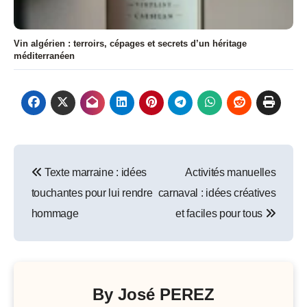
Vin algérien : terroirs, cépages et secrets d’un héritage
méditerranéen
Navigation
Texte marraine : idées
Activités manuelles
de
touchantes pour lui rendre
carnaval : idées créatives
l’article
hommage
et faciles pour tous
By
José PEREZ