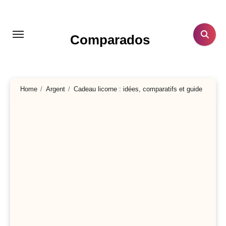
Aller
au
contenu
Comparados
principal
Home
Argent
Cadeau licorne : idées, comparatifs et guide