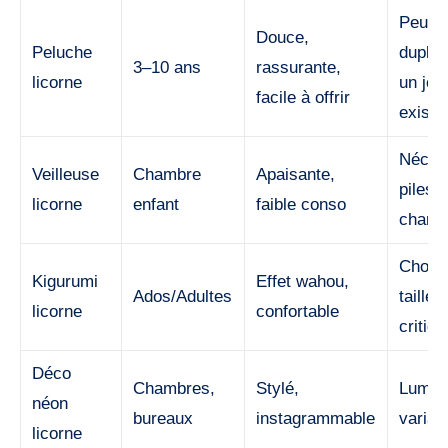
Peut
Douce,
Peluche
dupliq
3–10 ans
rassurante,
licorne
un jou
facile à offrir
exista
Néces
Veilleuse
Chambre
Apaisante,
piles 
licorne
enfant
faible conso
charg
Choix
Kigurumi
Effet wahou,
Ados/Adultes
tailles
licorne
confortable
critiqu
Déco
Chambres,
Stylé,
Lumino
néon
bureaux
instagrammable
variab
licorne