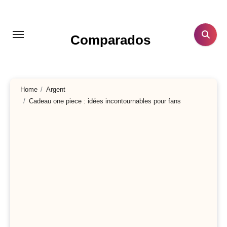
Aller
au
contenu
Comparados
principal
Home
Argent
Cadeau one piece : idées incontournables pour fans