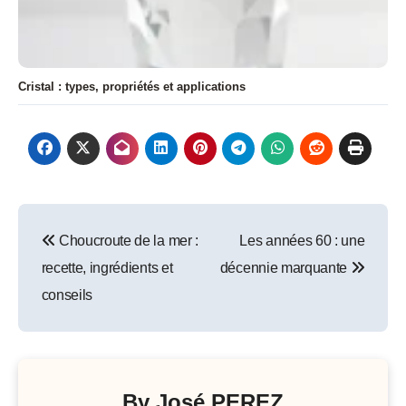
Cristal : types, propriétés et applications
Navigation
Choucroute de la mer :
Les années 60 : une
de
recette, ingrédients et
décennie marquante
l’article
conseils
By
José PEREZ