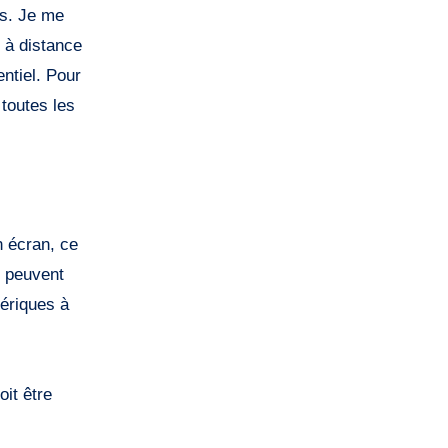
s. Je me
n à distance
ntiel. Pour
 toutes les
n écran, ce
l peuvent
mériques à
oit être