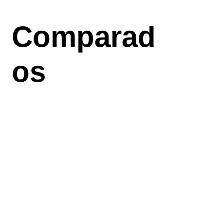
Aller
au
Comparad
contenu
principal
os