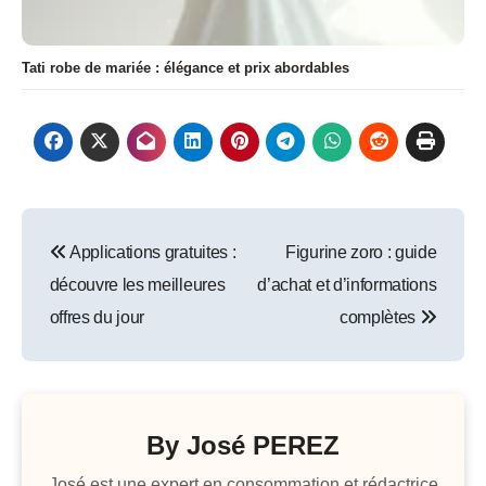
Tati robe de mariée : élégance et prix abordables
Navigation
Applications gratuites :
Figurine zoro : guide
de
découvre les meilleures
d’achat et d’informations
l’article
offres du jour
complètes
By
José PEREZ
José est une expert en consommation et rédactrice