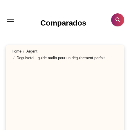
Aller
au
contenu
Comparados
principal
Home
Argent
Deguisetoi : guide malin pour un déguisement parfait