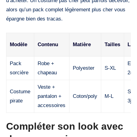
d’acheter. Un costume pas cher peut parfois décevoir,
alors qu’un pack complet légèrement plus cher vous
épargne bien des tracas.
Modèle
Contenu
Matière
Tailles
Liv
Pack
Robe +
Exp
Polyester
S-XL
sorcière
chapeau
24h
Veste +
Costume
Sta
pantalon +
Coton/poly
M-L
pirate
3j
accessoires
Compléter son look avec