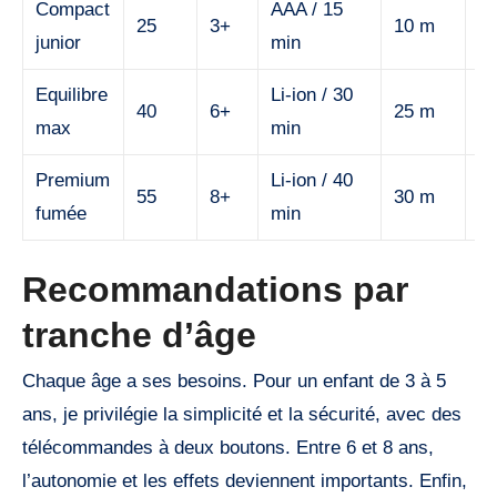
Compact
AAA / 15
25
3+
10 m
Fa
junior
min
Equilibre
Li-ion / 30
40
6+
25 m
M
max
min
Premium
Li-ion / 40
55
8+
30 m
Él
fumée
min
Recommandations par
tranche d’âge
Chaque âge a ses besoins. Pour un enfant de 3 à 5
ans, je privilégie la simplicité et la sécurité, avec des
télécommandes à deux boutons. Entre 6 et 8 ans,
l’autonomie et les effets deviennent importants. Enfin,