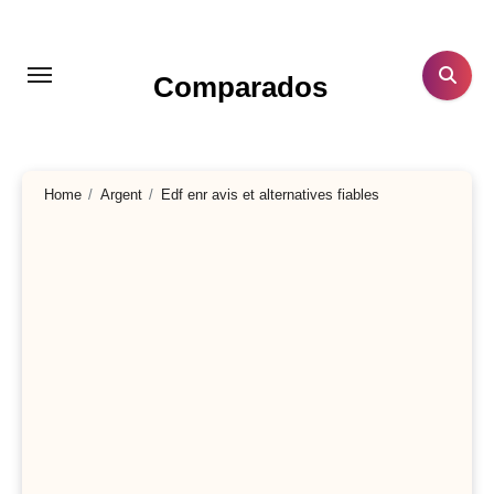
Aller
au
contenu
Comparados
principal
Home
Argent
Edf enr avis et alternatives fiables