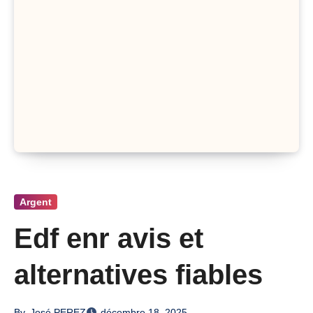
Argent
Edf enr avis et
alternatives fiables
By
José PEREZ
décembre 18, 2025