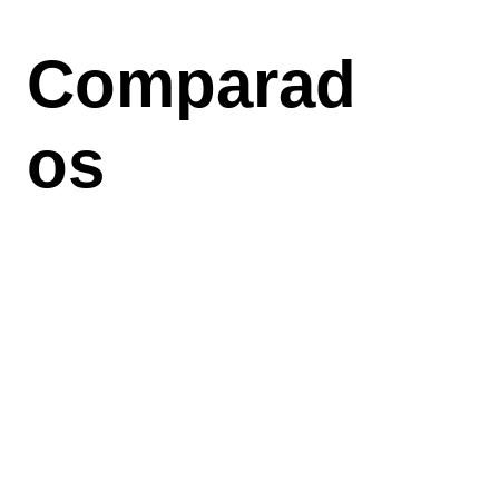
Aller
au
Comparad
contenu
principal
os