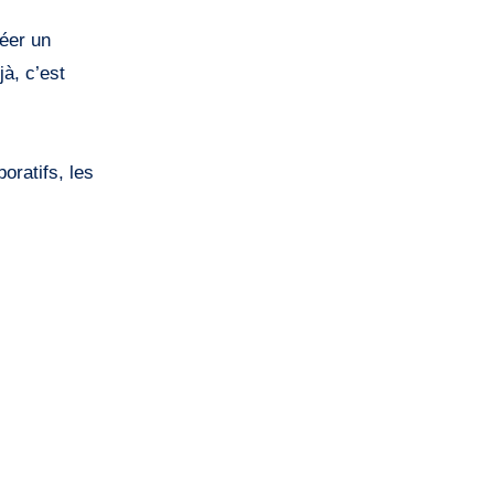
réer un
à, c’est
oratifs, les