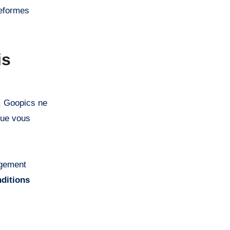
teformes
is
. Goopics ne
que vous
rgement
nditions