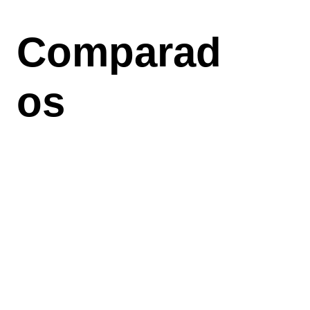
Aller
au
Comparad
contenu
principal
os