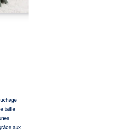
 taille
eunes
 grâce aux