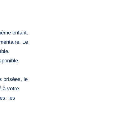
xième enfant.
mentaire. Le
able.
sponible.
s prisées, le
 à votre
es, les