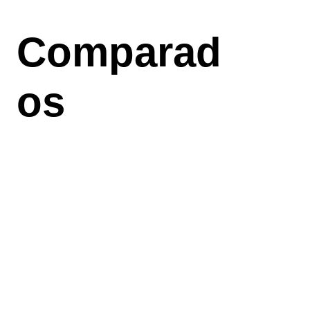
Aller
au
Comparad
contenu
principal
os