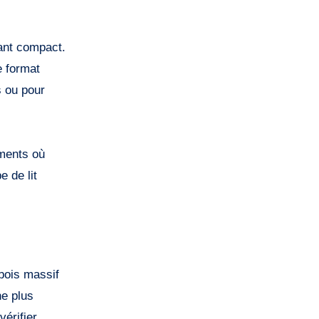
tant compact.
e format
s ou pour
ements où
 de lit
 bois massif
ne plus
érifier.