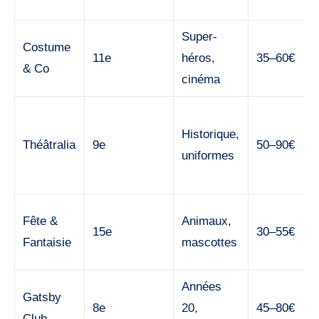
Super-
Costume
11e
héros,
35–60€
& Co
cinéma
Historique,
Théâtralia
9e
50–90€
uniformes
Fête &
Animaux,
15e
30–55€
Fantaisie
mascottes
Années
Gatsby
8e
20,
45–80€
Club