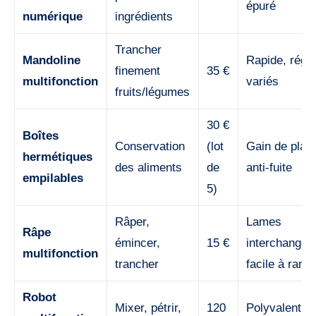
épuré
numérique
ingrédients
Trancher
Mandoline
Rapide, régl
finement
35 €
multifonction
variés
fruits/légumes
30 €
Boîtes
Conservation
(lot
Gain de plac
hermétiques
des aliments
de
anti-fuite
empilables
5)
Râper,
Lames
Râpe
émincer,
15 €
interchangea
multifonction
trancher
facile à rang
Robot
Mixer, pétrir,
120
Polyvalent, g