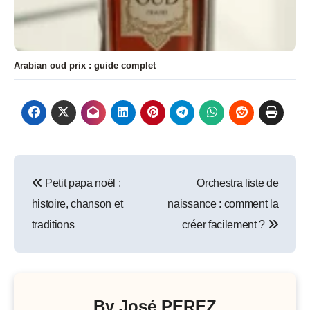
Arabian oud prix : guide complet
Navigation
Petit papa noël :
Orchestra liste de
de
histoire, chanson et
naissance : comment la
l’article
traditions
créer facilement ?
By
José PEREZ