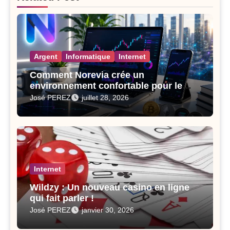
Argent
Informatique
Internet
Comment Norevia crée un
environnement confortable pour le
trading des actifs numériques
José PEREZ
juillet 28, 2026
Internet
Wildzy : Un nouveau casino en ligne
qui fait parler !
José PEREZ
janvier 30, 2026