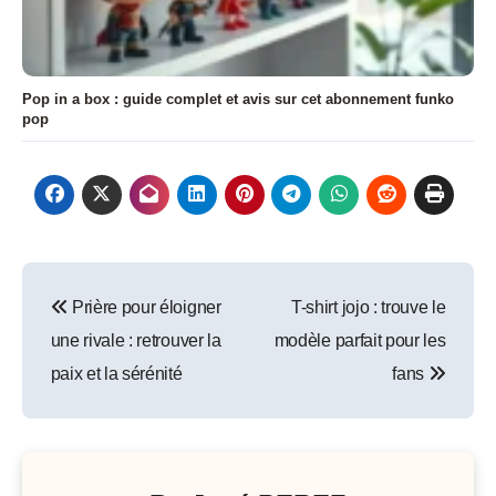
Pop in a box : guide complet et avis sur cet abonnement funko
pop
Navigation
Prière pour éloigner
T-shirt jojo : trouve le
de
une rivale : retrouver la
modèle parfait pour les
l’article
paix et la sérénité
fans