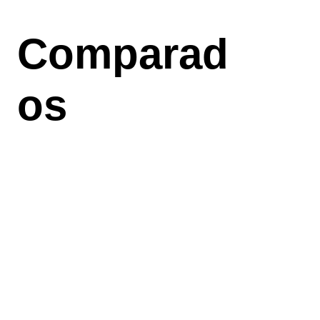
Aller
au
Comparad
contenu
principal
os