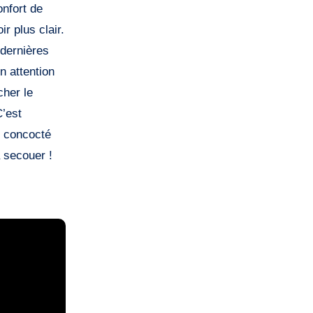
onfort de
r plus clair.
 dernières
n attention
cher le
C’est
i concocté
a secouer !