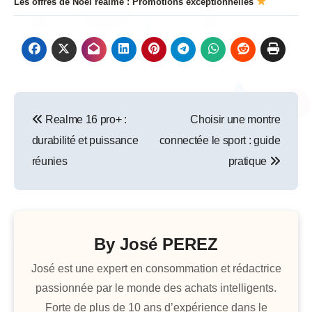
Les offres de Noël realme : Promotions exceptionnelles
Navigation
Realme 16 pro+ :
Choisir une montre
de
durabilité et puissance
connectée le sport : guide
l’article
réunies
pratique
By
José PEREZ
José est une expert en consommation et rédactrice
passionnée par le monde des achats intelligents.
Forte de plus de 10 ans d’expérience dans le