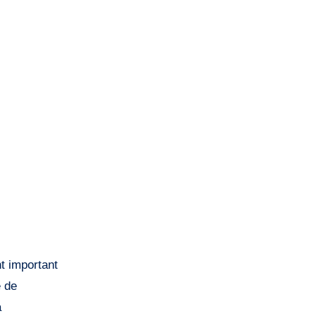
t important
e de
a