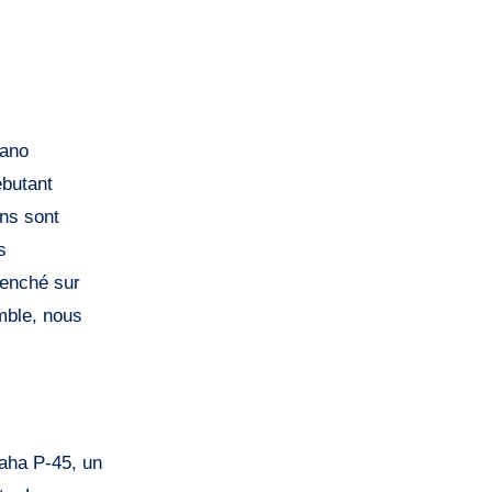
iano
ébutant
ons sont
s
penché sur
mble, nous
maha P-45, un