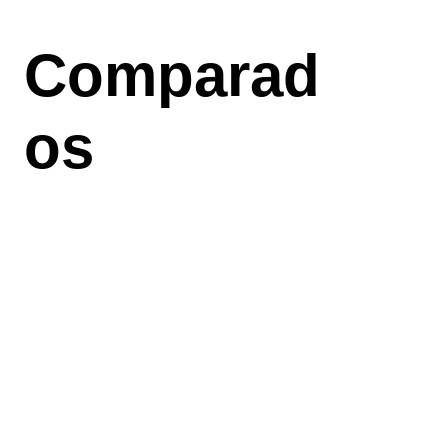
Aller
au
Comparad
contenu
principal
os