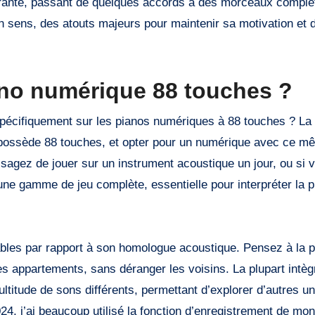
gurante, passant de quelques accords à des morceaux comple
 mon sens, des atouts majeurs pour maintenir sa motivation et
ano numérique 88 touches ?
écifiquement sur les pianos numériques à 88 touches ? La 
el possède 88 touches, et opter pour un numérique avec ce 
isagez de jouer sur un instrument acoustique un jour, ou si 
ne gamme de jeu complète, essentielle pour interpréter la p
bles par rapport à son homologue acoustique. Pensez à la po
es appartements, sans déranger les voisins. La plupart intèg
titude de sons différents, permettant d’explorer d’autres un
24, j’ai beaucoup utilisé la fonction d’enregistrement de mo