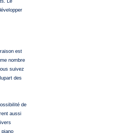
ts. Le
 développer
raison est
même nombre
vous suivez
lupart des
ssibilité de
rent aussi
ivers
n piano