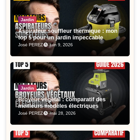
Jardin
Aspirateur souffleur thermique : mon
top 5 pour un jardin impeccable
José PEREZ
juin 9, 2026
Jardin
Broyeur végétal : comparatif des
meilleurs modèles électriques
José PEREZ
mai 28, 2026