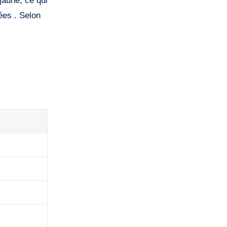
/jaune, ce qui
nées . Selon