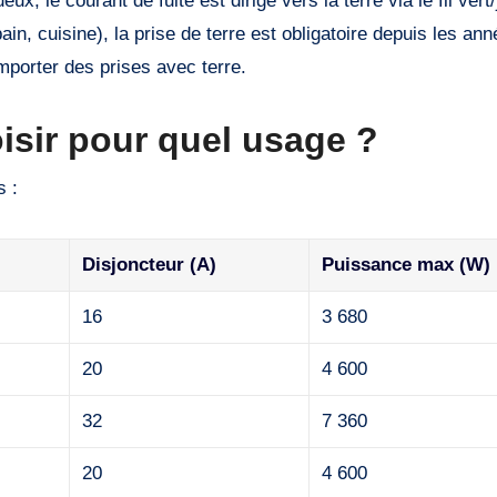
ux, le courant de fuite est dirigé vers la terre via le fil vert
ain, cuisine), la prise de terre est obligatoire depuis les an
mporter des prises avec terre.
isir pour quel usage ?
s :
Disjoncteur (A)
Puissance max (W)
16
3 680
20
4 600
32
7 360
20
4 600