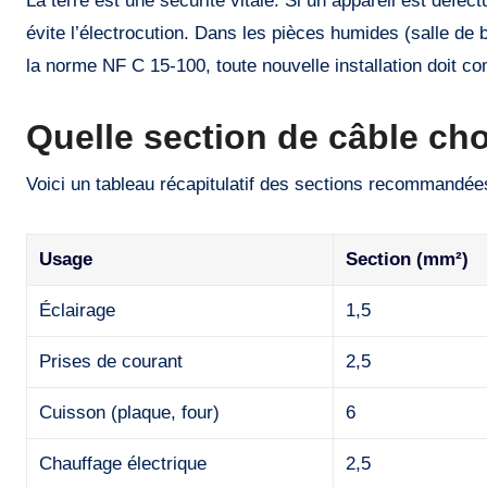
La terre est une sécurité vitale. Si un appareil est défectue
évite l’électrocution. Dans les pièces humides (salle de b
la norme NF C 15-100, toute nouvelle installation doit co
Quelle section de câble cho
Voici un tableau récapitulatif des sections recommandée
Usage
Section (mm²)
Éclairage
1,5
Prises de courant
2,5
Cuisson (plaque, four)
6
Chauffage électrique
2,5