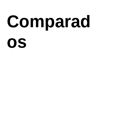
Aller
au
Comparad
contenu
principal
os