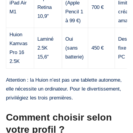
iPad Air
(Apple
limité,
Retina
700 €
M1
Pencil 1
créati
10,9″
à 99 €)
amate
Huion
Laminé
Oui
Dessi
Kamvas
2.5K
(sans
450 €
fixe su
Pro 16
15,6″
batterie)
PC
2.5K
Attention : la Huion n’est pas une tablette autonome,
elle nécessite un ordinateur. Pour le divertissement,
privilégiez les trois premières.
Comment choisir selon
votre profil ?