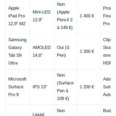
Non
Apple
Procre
Mini-LED
(Apple
iPad Pro
1 400 €
Final 
12,9″
Pencil 2
12,9″ M2
Pro
à 149 €)
Samsung
Clip
Galaxy
AMOLED
Oui (S
Studio
1 300 €
Tab S9
14,6″
Pen)
stream
Ultra
HDR
Non
Microsoft
Adobe
(Surface
Surface
IPS 13″
1 200 €
Suite,
Pen à
Pro 9
AutoC
109 €)
Non
Budge
Liquid