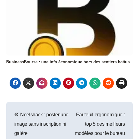
BusinessBourse : une info économique hors des sentiers battus
Navigation
Noelshack : poster une
Fauteuil ergonomique :
de
image sans inscription ni
top 5 des meilleurs
l’article
galère
modèles pour le bureau