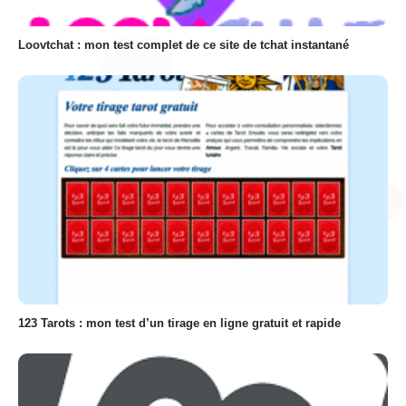
Loovtchat : mon test complet de ce site de tchat instantané
123 Tarots : mon test d’un tirage en ligne gratuit et rapide