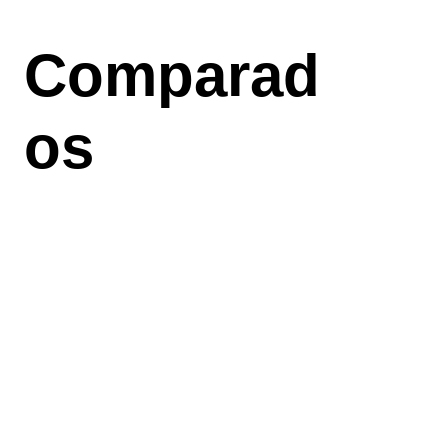
Aller
au
Comparad
contenu
principal
os