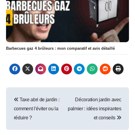
Barbecues gaz 4 brûleurs : mon comparatif et avis détaillé
Navigation
Taxe abri de jardin :
Décoration jardin avec
de
comment l’éviter ou la
palmier : idées inspirantes
l’article
réduire ?
et conseils