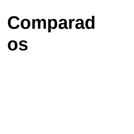
Aller
au
Comparad
contenu
principal
os