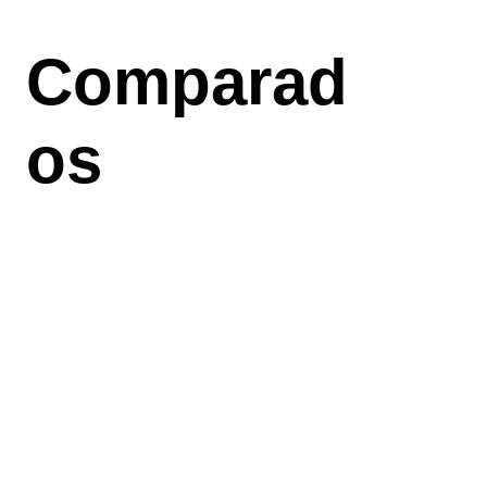
Aller
au
Comparad
contenu
principal
os