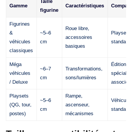
Taille
Gamme
Caractéristiques
Compatib
figurine
Figurines
Roue libre,
&
~5–6
Playsets
accessoires
véhicules
cm
standard
basiques
classiques
Méga
Éditions
~6–7
Transformations,
véhicules
spéciale
cm
sons/lumières
/ Deluxe
associée
Playsets
Rampe,
~5–6
Véhicule
(QG, tour,
ascenseur,
cm
standard
postes)
mécanismes