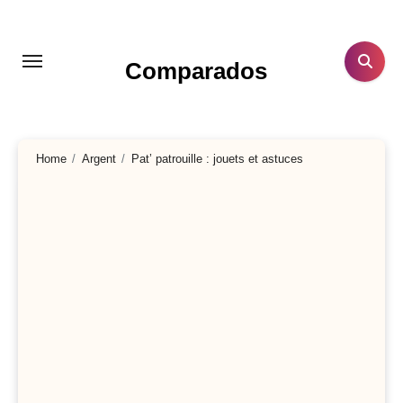
Aller
au
contenu
Comparados
principal
Home
Argent
Pat’ patrouille : jouets et astuces