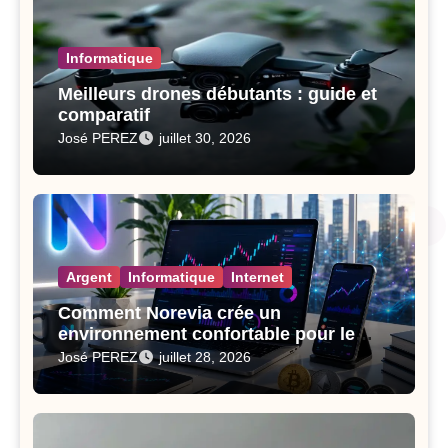
Informatique
Meilleurs drones débutants : guide et
comparatif
José PEREZ
juillet 30, 2026
Argent
Informatique
Internet
Comment Norevia crée un
environnement confortable pour le
trading des actifs numériques
José PEREZ
juillet 28, 2026