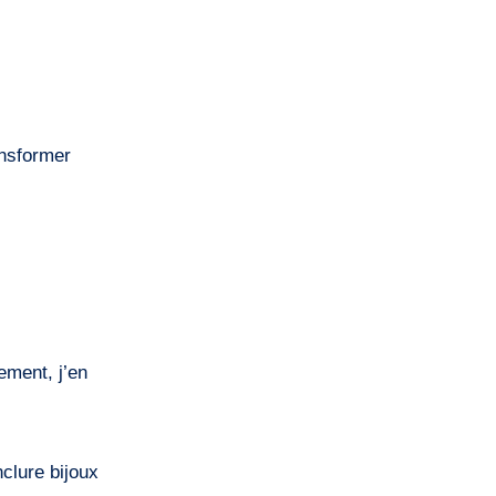
nsformer
ement, j’en
nclure bijoux