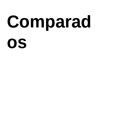
Aller
au
Comparad
contenu
principal
os