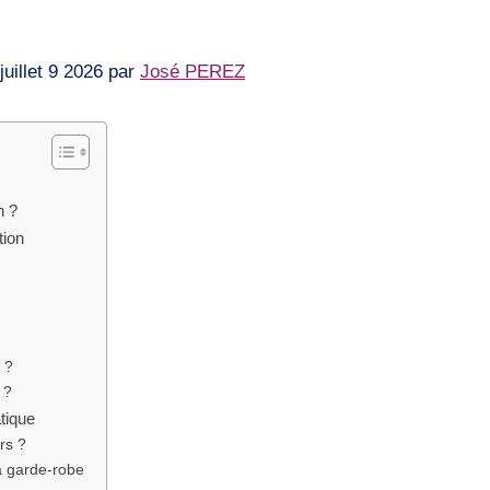
e juillet 9 2026 par
José PEREZ
n ?
tion
 ?
 ?
tique
rs ?
a garde-robe