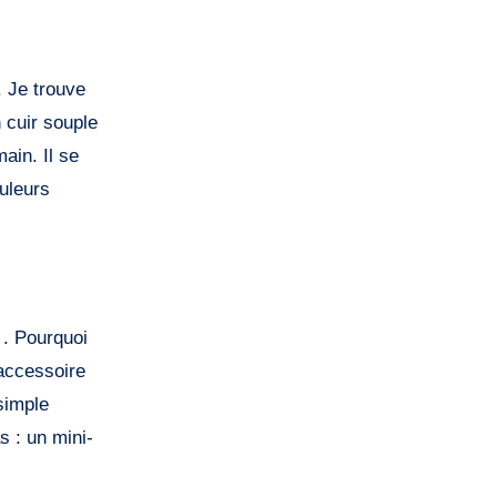
. Je trouve
 cuir souple
ain. Il se
ouleurs
 . Pourquoi
 accessoire
simple
s : un mini-