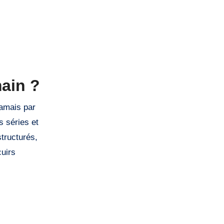
main ?
jamais par
s séries et
tructurés,
cuirs