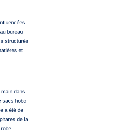
 au bureau
cs structurés
matières et
à main dans
de sacs hobo
e a été de
 phares de la
-robe.