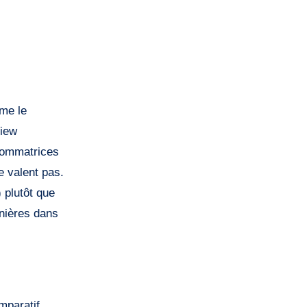
mme le
View
nsommatrices
e valent pas.
 plutôt que
nnières dans
omparatif