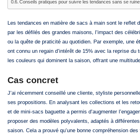
Conseils pratiques pour suivre les tendances sans se ruine
Les tendances en matière de sacs à main sont le reflet de l’évolution de la mode et de nos modes de vie. Elles sont influencées
par les défilés des grandes maisons, l’impact des célébr
ou la quête de praticité au quotidien. Par exemple, une
ont connu un regain d’intérêt de 15% avec la reprise du t
les couleurs qui dominent la saison, offrant une multitu
Cas concret
J’ai récemment conseillé une cliente, styliste personnel
ses propositions. En analysant les collections et les ret
et de mini-sacs baguette a permis d’augmenter l’engage
proposer des modèles polyvalents, adaptés à différentes 
saison. Cela a prouvé qu’une bonne compréhension des 