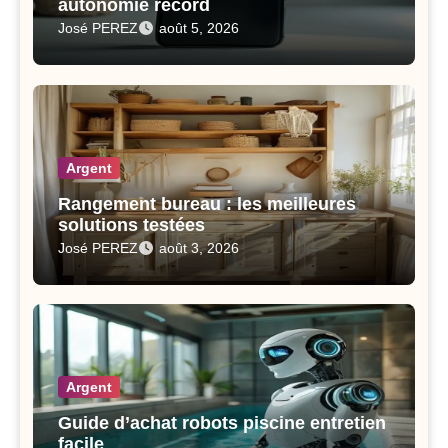
autonomie record
José PEREZ
août 5, 2026
Argent
Rangement bureau : les meilleures
solutions testées
José PEREZ
août 3, 2026
Argent
Guide d’achat robots piscine entretien
facile