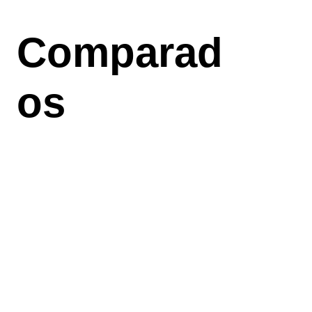
Aller
au
Comparad
contenu
principal
os