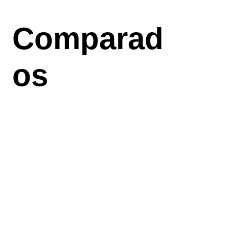
Aller
au
Comparad
contenu
principal
os