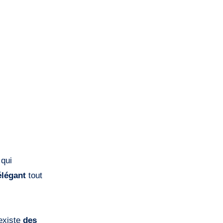
 qui
élégant
tout
 existe
des