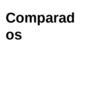
Aller
au
Comparad
contenu
principal
os