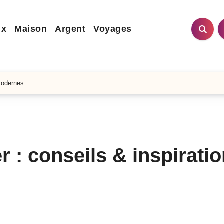
ux
Maison
Argent
Voyages
 modernes
r : conseils & inspirati