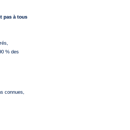
t pas à tous
rés,
90 % des
ins connues,