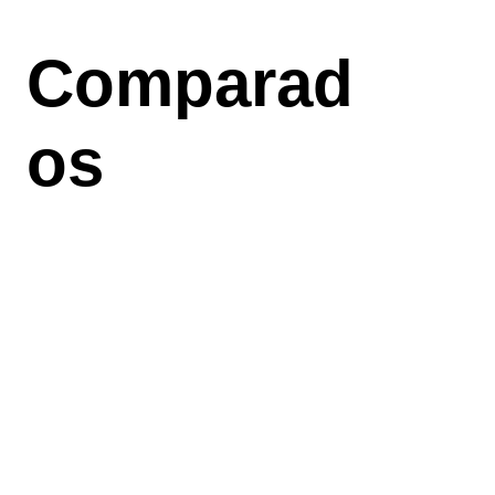
Aller
au
Comparad
contenu
principal
os