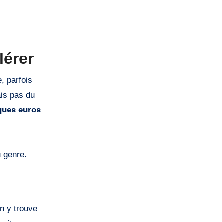
lérer
, parfois
ais pas du
ques euros
u genre.
n y trouve