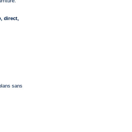
rriture.
, direct,
 plans sans