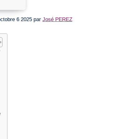
e octobre 6 2025 par
José PEREZ
r
e