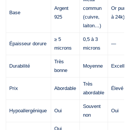
Argent
commun
Or pur (
Base
925
(cuivre,
à 24k)
laiton…)
≥ 5
0,5 à 3
Épaisseur dorure
—
microns
microns
Très
Durabilité
Moyenne
Excellen
bonne
Très
Prix
Abordable
Élevé
abordable
Souvent
Hypoallergénique
Oui
Oui
non
Oui