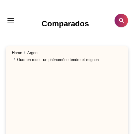
Aller
au
contenu
Comparados
principal
Home
Argent
Ours en rose : un phénomène tendre et mignon